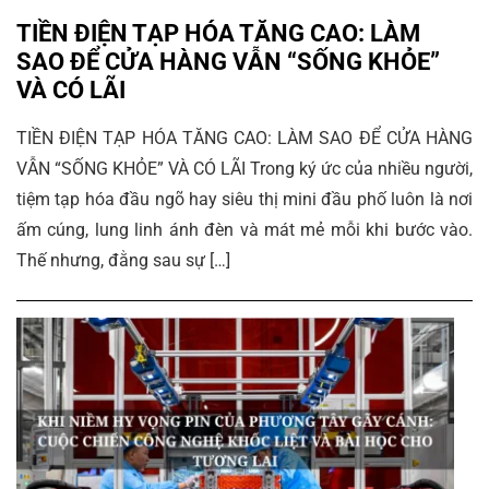
TIỀN ĐIỆN TẠP HÓA TĂNG CAO: LÀM
SAO ĐỂ CỬA HÀNG VẪN “SỐNG KHỎE”
VÀ CÓ LÃI
TIỀN ĐIỆN TẠP HÓA TĂNG CAO: LÀM SAO ĐỂ CỬA HÀNG
VẪN “SỐNG KHỎE” VÀ CÓ LÃI Trong ký ức của nhiều người,
tiệm tạp hóa đầu ngõ hay siêu thị mini đầu phố luôn là nơi
ấm cúng, lung linh ánh đèn và mát mẻ mỗi khi bước vào.
Thế nhưng, đằng sau sự […]