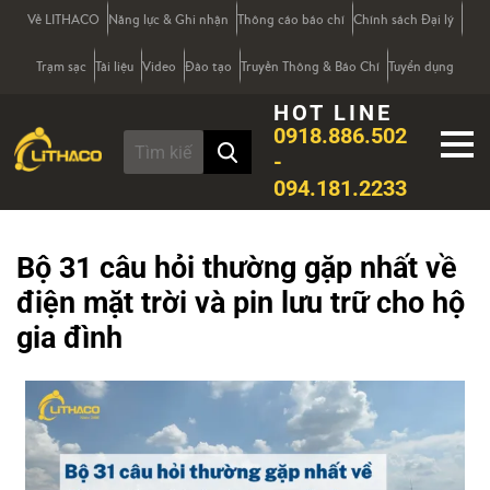
Về LITHACO
Năng lực & Ghi nhận
Thông cáo báo chí
Chính sách Đại lý
Trạm sạc
Tài liệu
Video
Đào tạo
Truyền Thông & Báo Chí
Tuyển dụng
HOT LINE
0918.886.502
-
094.181.2233
Bộ 31 câu hỏi thường gặp nhất về
điện mặt trời và pin lưu trữ cho hộ
gia đình