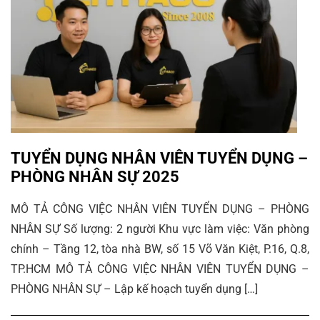
TUYỂN DỤNG NHÂN VIÊN TUYỂN DỤNG –
PHÒNG NHÂN SỰ 2025
MÔ TẢ CÔNG VIỆC NHÂN VIÊN TUYỂN DỤNG – PHÒNG
NHÂN SỰ Số lượng: 2 người Khu vực làm việc: Văn phòng
chính – Tầng 12, tòa nhà BW, số 15 Võ Văn Kiệt, P.16, Q.8,
TP.HCM MÔ TẢ CÔNG VIỆC NHÂN VIÊN TUYỂN DỤNG –
PHÒNG NHÂN SỰ – Lập kế hoạch tuyển dụng […]