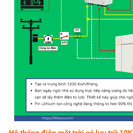
H
ệ
th
ố
ng đi
ệ
n m
ặ
t tr
ờ
i có l
ư
u tr
ữ
10KW