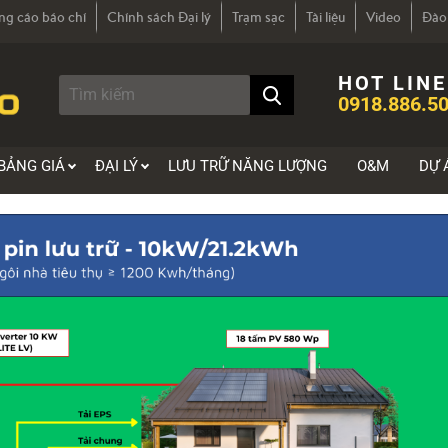
ng cáo báo chí
Chính sách Đại lý
Trạm sạc
Tài liệu
Video
Đào
HOT LINE
0918.886.50
BẢNG GIÁ
ĐẠI LÝ
LƯU TRỮ NĂNG LƯỢNG
O&M
DỰ 