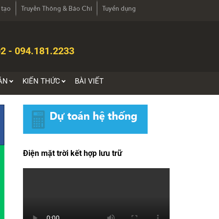
 tạo
Truyền Thông & Báo Chí
Tuyển dụng
2 - 094.181.2233
ÁN
KIẾN THỨC
BÀI VIẾT
Điện mặt trời kết hợp lưu trữ