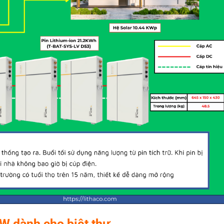
 dành cho bi
ệ
t th
ự