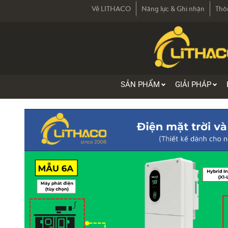
Về LITHACO
Năng lực & Ghi nhận
Thô
SẢN PHẨM
GIẢI PHÁP