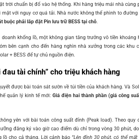
t trời chuẩn bị đổ vào hệ thống. Khi hàng triệu mái nhà cùng 
đối mặt với nguy cơ quá tải. Nhà nước không thể phình to đường
ắt buộc phải lắp đặt Pin lưu trữ BESS tại chỗ
.
nh doanh khổng lồ, một không gian tăng trưởng vô tiền khoáng 
xóm bên cạnh cho đến hàng nghìn nhà xưởng trong các khu 
olar + BESS để tự chủ nguồn điện.
i đau tài chính” cho triệu khách hàng
yết được bài toán sát sườn về túi tiền của khách hàng. Và Sol
hế quản lý kinh tế mới:
Giá điện hai thành phần (giá công suấ
hông yên với bài toán công suất đỉnh (Peak load). Theo quy 
ưỡng đăng ký vào giờ cao điểm dù chỉ trong vòng 30 phút, d
g lồ cho cả tháng. Lời cảnh báo
“Lên đỉnh 30 phút, có thể mất