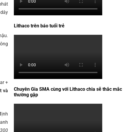
phát
 dây
Lithaco trên báo tuổi trẻ
hậu.
công
ar +
Chuyên Gia SMA cùng với Lithaco chia sẽ thắc mắc
t và
thường gặp
định
oanh
 300