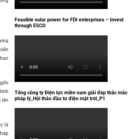
cùng
Feasible solar power for FDI enterprises – Invest
through ESCO
 nhà
biển
than
ngốn
tinh
Tổng công ty Điện lực miền nam giải đáp thắc mắc
pháp lý_Hội thảo đầu tư điện mặt trời_P1
 lên
y là
pháp