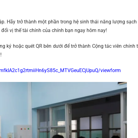
p. Hãy trở thành một phần trong hệ sinh thái năng lượng sạch
 đổi vị thế tài chính của chính bạn ngay hôm nay!
g ký hoặc quét QR bên dưới để trở thành Cộng tác viên chính 
!
ajJmfkIA2c1g2rtmiiHn6yS85c_MTVGeuECjUpuQ/viewform