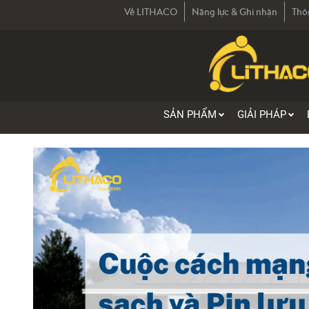
Về LITHACO
Năng lực & Ghi nhận
Thô
SẢN PHẨM
GIẢI PHÁP