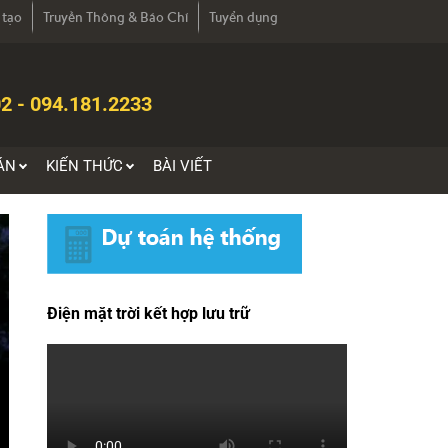
 tạo
Truyền Thông & Báo Chí
Tuyển dụng
2 - 094.181.2233
ÁN
KIẾN THỨC
BÀI VIẾT
Điện mặt trời kết hợp lưu trữ