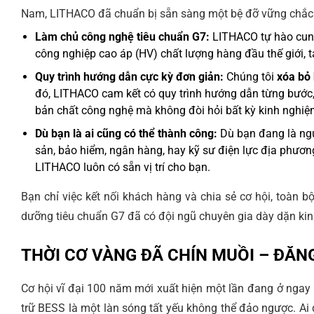
Nam, LITHACO đã chuẩn bị sẵn sàng một bệ đỡ vững chắc n
Làm chủ công nghệ tiêu chuẩn G7:
LITHACO tự hào cung 
công nghiệp cao áp (HV) chất lượng hàng đầu thế giới, 
Quy trình hướng dẫn cực kỳ đơn giản:
Chúng tôi
xóa bỏ 
đó, LITHACO cam kết có quy trình hướng dẫn từng bước,
bản chất công nghệ mà không đòi hỏi bất kỳ kinh nghiệ
Dù bạn là ai cũng có thể thành công:
Dù bạn đang là ngư
sản, bảo hiểm, ngân hàng, hay kỹ sư điện lực địa phươn
LITHACO luôn có sẵn vị trí cho bạn.
Bạn chỉ việc kết nối khách hàng và chia sẻ cơ hội, toàn b
dưỡng tiêu chuẩn G7 đã có đội ngũ chuyên gia dày dặn kin
THỜI CƠ VÀNG ĐÃ CHÍN MUỒI – ĐĂN
Cơ hội vĩ đại 100 năm mới xuất hiện một lần đang ở ngay
trữ BESS là một làn sóng tất yếu không thể đảo ngược. Ai 