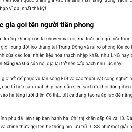
n trên toàn quốc tham gia vào hệ sinh thái năng lượng sạch, 
ập vĩ đại nhất thế kỷ!
c gia gọi tên người tiên phong
 lượng không còn là chuyện xa xôi, mà trực tiếp gõ cửa từng
 giới, xung đột leo thang tại Trung Đông và rủi ro phong tỏa eo 
nh của các loại nhiên liệu hóa thạch nhập khẩu như LNG hay 
ồn
Nắng và Gió
của nội địa lại trở nên cấp bách như lúc này.
 giờ hết để phục vụ làn sóng FDI và các “quái vật công nghệ” 
, các tổ hợp sản xuất chip bán dẫn siêu sạch đòi hỏi dòng điện 
 vào hạ tầng lưới điện đô thị… tất cả đang tạo ra áp lực đè nặng
ính phủ đã liên tiếp ban hành hai Chỉ thị khẩn cấp 09 và 10. Đâ
 và chính thức gọi tên hệ thống pin lưu trữ BESS như một giải 