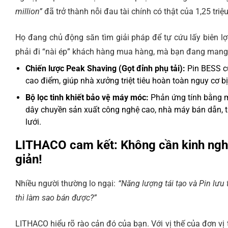
million”
đã trở thành nỗi đau tài chính có thật của 1,25 tri
Họ đang chủ động săn tìm giải pháp để tự cứu lấy biên l
phải đi “nài ép” khách hàng mua hàng, mà bạn đang mang
Chiến lược Peak Shaving (Gọt đỉnh phụ tải):
Pin BESS củ
cao điểm, giúp nhà xưởng triệt tiêu hoàn toàn nguy cơ bị
Bộ lọc tinh khiết bảo vệ máy móc:
Phản ứng tính bằng mi
dây chuyền sản xuất công nghệ cao, nhà máy bán dẫn, t
lưới.
LITHACO cam kết: Không cần kinh ng
giản!
Nhiều người thường lo ngại:
“Năng lượng tái tạo và Pin lưu
thì làm sao bán được?”
LITHACO hiểu rõ rào cản đó của bạn. Với vị thế của đơn vị