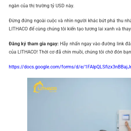
ngàn của thị trường tỷ USD này.
Đừng đứng ngoài cuộc và nhìn người khác bứt phá thu nhậ
LITHACO để cùng chúng tôi kiến tạo tương lai xanh và thay
Đăng ký tham gia ngay:
Hãy nhấn ngay vào đường link đăn
của LITHACO! Thời cơ đã chín muồi, chúng tôi chờ đón bạn
https://docs.google.com/forms/d/e/1FAIpQLSfizx3nBB