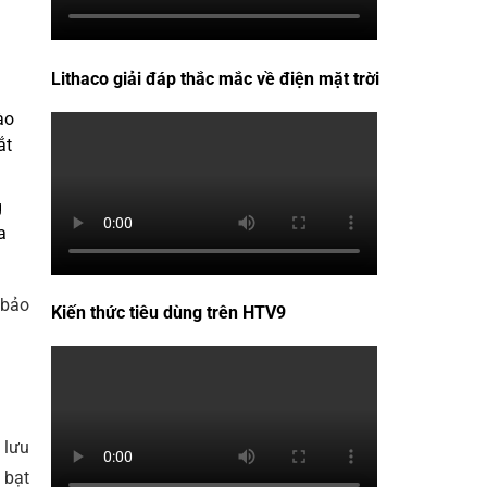
Lithaco giải đáp thắc mắc về điện mặt trời
ào
ắt
g
a
 bảo
Kiến thức tiêu dùng trên HTV9
 lưu
 bạt