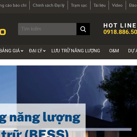
ng cáo báo chí
Chính sách Đại lý
Trạm sạc
Tài liệu
Video
Đào
HOT LINE
0918.886.50
BẢNG GIÁ
ĐẠI LÝ
LƯU TRỮ NĂNG LƯỢNG
O&M
DỰ 