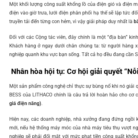
Một khối lượng công suất khổng lồ của điện gió và điện mặ
điện vào giờ trưa, lưới điện phân phối hạ thế sẽ lập tức 
truyền tải đến từng con hẻm, vì vậy giải pháp duy nhất là
b
Đối với các Cộng tác viên, đây chính là một “địa bàn” ki
Khách hàng ở ngay dưới chân chúng ta: từ người hàng 
nghiệp quanh khu vực bạn sống. Tất cả họ đều đang cần S
Nhân hòa hội tụ: Cơ hội giải quyết “Nỗ
Một sản phẩm công nghệ chỉ thực sự bùng nổ khi nó giải qu
BESS của LITHACO chính là câu trả lời hoàn hảo cho cơ c
giá điện năng)
.
Hiện nay, các doanh nghiệp, nhà xưởng đang đứng ngồi k
mới, nếu hệ thống máy móc của nhà máy tiêu thụ vượt ng
nghiệp sẽ phải đối mặt với mức phạt tiền công suất khổn