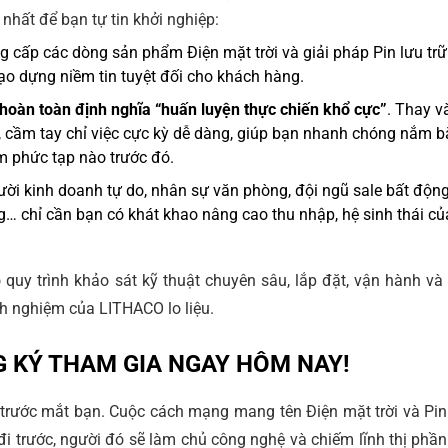
hất để bạn tự tin khởi nghiệp:
cấp các dòng sản phẩm Điện mặt trời và giải pháp Pin lưu trữ
tạo dựng niềm tin tuyệt đối cho khách hàng.
hoàn toàn định nghĩa “huấn luyện thực chiến khổ cực”
. Thay v
 cầm tay chỉ việc cực kỳ dễ dàng, giúp bạn nhanh chóng nắm b
m phức tạp nào trước đó.
ời kinh doanh tự do, nhân sự văn phòng, đội ngũ sale bất độn
g… chỉ cần bạn có khát khao nâng cao thu nhập, hệ sinh thái củ
ộ quy trình khảo sát kỹ thuật chuyên sâu, lắp đặt, vận hành và
h nghiệm của LITHACO lo liệu.
G KÝ THAM GIA NGAY HÔM NAY!
 trước mắt bạn. Cuộc cách mạng mang tên Điện mặt trời và Pin
đi trước, người đó sẽ làm chủ công nghệ và chiếm lĩnh thị phần