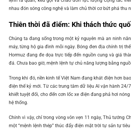
lệnh ra quân, kêu gọi và chào đón lực lượng Cộng tác viê
nhau đón sóng công nghệ và làm chủ thời cơ bứt phá thu nh
Thiên thời đã điểm: Khi thách thức quố
Chúng ta đang sống trong một kỷ nguyên mà an ninh năng
máy, từng hộ gia đình mỗi ngày. Bóng đen địa chính trị thế
Hormuz đang đe dọa trực tiếp đến nguồn cung và giá thà
đá. Chưa bao giờ, mệnh lệnh tự chủ năng lượng bằng ngu
Trong khi đó, nền kinh tế Việt Nam đang khát điện hơn bao
điện thế kỷ mới. Từ các trung tâm dữ liệu AI vận hành 24/7
khiết tuyệt đối, cho đến cơn lốc xe điện đang phả hơi nóng
hệ thống.
Chính vì vậy, chỉ trong vòng vỏn vẹn 11 ngày, Thủ tướng Ch
một “mệnh lệnh thép” thúc đẩy điện mặt trời tự sản tự tiêu