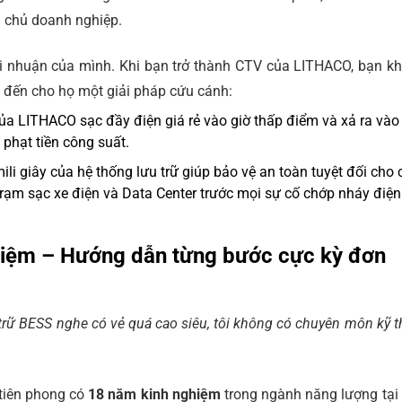
ệu chủ doanh nghiệp.
ợi nhuận của mình. Khi bạn trở thành CTV của LITHACO, bạn k
 đến cho họ một giải pháp cứu cánh:
a LITHACO sạc đầy điện giá rẻ vào giờ thấp điểm và xả ra vào
 phạt tiền công suất.
li giây của hệ thống lưu trữ giúp bảo vệ an toàn tuyệt đối cho 
rạm sạc xe điện và Data Center trước mọi sự cố chớp nháy điện
hiệm – Hướng dẫn từng bước cực kỳ đơn
 trữ BESS nghe có vẻ quá cao siêu, tôi không có chuyên môn kỹ t
 tiên phong có
18 năm kinh nghiệm
trong ngành năng lượng tại 