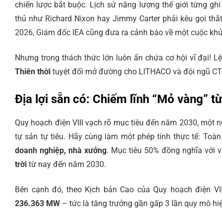
chiến lược bắt buộc. Lịch sử năng lượng thế giới từng 
thủ như Richard Nixon hay Jimmy Carter phải kêu gọi th
2026, Giám đốc IEA cũng đưa ra cảnh báo về một cuộc kh
Nhưng trong thách thức lớn luôn ẩn chứa cơ hội vĩ đại! 
Thiên thời
tuyệt đối mở đường cho LITHACO và đội ngũ CTV 
Địa lợi sẵn có: Chiếm lĩnh “Mỏ vàng” t
Quy hoạch điện VIII vạch rõ mục tiêu đến năm 2030, một n
tự sản tự tiêu. Hãy cùng làm một phép tính thực tế: Toà
doanh nghiệp, nhà xưởng
. Mục tiêu 50% đồng nghĩa với v
trời
từ nay đến năm 2030.
Bên cạnh đó, theo Kịch bản Cao của Quy hoạch điện VII
236.363 MW
– tức là tăng trưởng gần gấp 3 lần quy mô hiệ