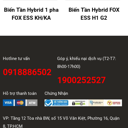
Biến Tần Hybrid 1 pha
Biến Tần Hybrid FOX
FOX ESS KH/KA
ESS H1 G2
Hotline tư vấn
Góp ý, khiếu nại dịch vụ (T2-T7:
8h00-17h00)
0918886502
1900252527
Hỗ trợ thanh toán
Chứng Nhận
VP: Tầng 12 Tòa nhà BW, số 15 Võ Văn Kiệt, Phường 16, Quận
8, TP.HCM