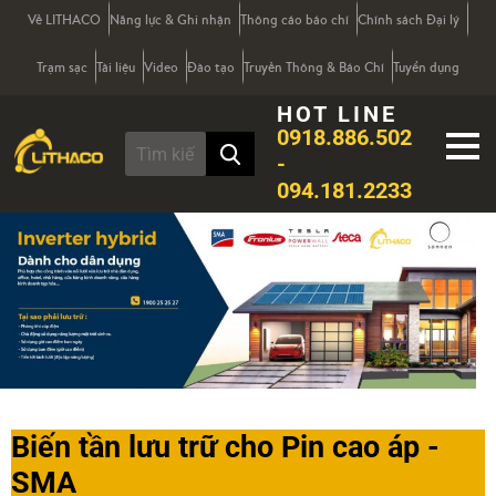
Về LITHACO
Năng lực & Ghi nhận
Thông cáo báo chí
Chính sách Đại lý
Trạm sạc
Tài liệu
Video
Đào tạo
Truyền Thông & Báo Chí
Tuyển dụng
HOT LINE
0918.886.502
-
094.181.2233
Biến tần lưu trữ cho Pin cao áp -
SMA