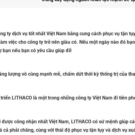
ng ty dịch vụ tốt nhất Việt Nam bằng cung cách phục vụ tận t
làm việc cho công ty trở nên giàu có. Nếu một ngày nào đó bạ
rợ bạn nếu bạn có yêu cầu giúp đỡ
ng lượng vô cùng mạnh mẽ, chấm dứt thời kỳ thống trị của th
t triển LITHACO là một trong những công ty Việt Nam đi tiên ph
ời được công nhận nhất Việt Nam, LITHACO có sứ mệnh giúp c
iá cả phải chăng, cùng với thái độ phục vụ tận tụy và dịch vụ xu