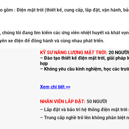
ồm : Điện mặt trời (thiết kế, cung cấp, lắp đặt, vận hành, bảo 
 chúng tôi đang tìm kiếm các ứng viên nhiệt huyết và khát vọn
uyên xe điện để đồng hành và cùng nhau phát triển.
KỸ SƯ NĂNG LƯỢNG MẶT TRỜI:
20 NGƯỜI
– Đào tạo thiết kế điện mặt trời, giải pháp 
hợp
– Không yêu cầu kinh nghiệm, học các trườ
Xem chi tiết >>
NHÂN VIÊN LẮP ĐẶT:
50 NGƯỜI
– Lắp đặt và bảo trì hệ thống điện mặt trời
– Trung cấp nghề trở lên không phân biệt 