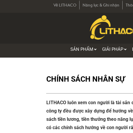
Về LITHACO
Năng lực & Ghi nhận
Thô
SẢN PHẨM
GIẢI PHÁP
CHÍNH SÁCH NHÂN SỰ
LITHACO luôn xem con người là tài sản du
công ty đều được xây dựng để hướng về 
sách tiền lương, tiền thưởng theo năng 
có các chính sách hướng về con người rấ