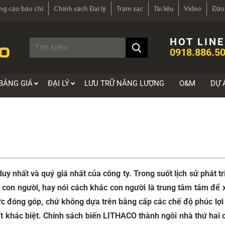
ng cáo báo chí
Chính sách Đại lý
Trạm sạc
Tài liệu
Video
Đào
HOT LINE
0918.886.50
BẢNG GIÁ
ĐẠI LÝ
LƯU TRỮ NĂNG LƯỢNG
O&M
DỰ 
y nhất và quý giá nhất của công ty. Trong suốt lịch sử phát tr
con người, hay nói cách khác con người là trung tâm tâm để 
lực đóng góp, chứ không dựa trên bằng cấp các chế độ phúc lợi 
t khác biệt. Chính sách biến LITHACO thành ngôi nhà thứ hai 