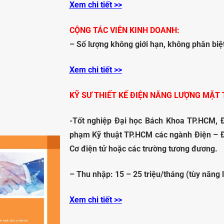
Xem chi tiết >>
CỘNG TÁC VIÊN KINH DOANH:
– Số lượng không giới hạn, không phân bi
Xem chi tiết >>
KỸ SƯ THIẾT KẾ ĐIỆN NĂNG LƯỢNG MẶT 
-Tốt nghiệp
Đại học Bách Khoa TP.HCM, 
phạm Kỹ thuật TP.HCM
các ngành
Điện – Đ
Cơ điện tử hoặc các trường tương đương.
–
Thu nhập:
15 – 25 triệu/tháng (tùy năng 
Xem chi tiết >>