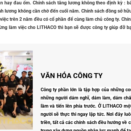
 hay đau ốm. Chính sách tăng lương không theo định kỳ : bất
nh lương không cần chờ đến cuối năm. Chính sách đồng sở hữu
 việc trên 2 năm đều có cổ phần để cùng làm chủ công ty. Chín
từng làm việc cho LITHACO thì bạn sẽ được công ty giúp đỡ b
VĂN HÓA CÔNG TY
Công ty phần lớn là tập hợp của những con 
những người dám nghĩ, dám làm, dám chấp
lầm và tiến lên phía trước. Ở LITHACO mộ
người sẽ thực thi ngay lập tức. Nơi đây lu
triền, tất cả các chính sách đều hướng về c
trung xây dựng nguồn nhân lực mạnh để tạo