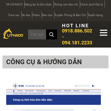
Về LITHACO
Năng lực & Ghi nhận
Thông cáo báo chí
Chính sách Đại lý
Trạm sạc
Tài liệu
Video
Đào tạo
Truyền Thông & Báo Chí
Tuyển dụng
HOT LINE
0918.886.502
-
094.181.2233
CÔNG CỤ & HƯỚNG DẪN