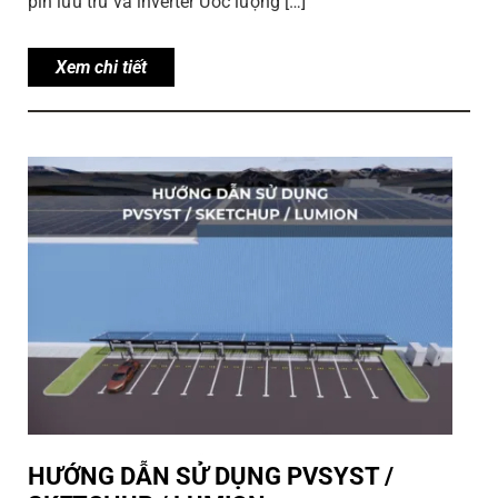
pin lưu trữ và inverter Ước lượng […]
Xem chi tiết
HƯỚNG DẪN SỬ DỤNG PVSYST /