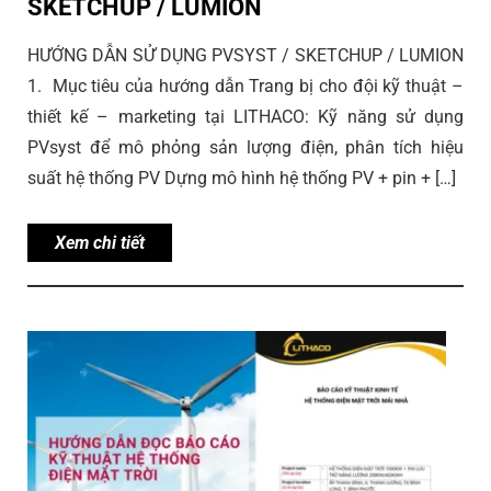
SKETCHUP / LUMION
HƯỚNG DẪN SỬ DỤNG PVSYST / SKETCHUP / LUMION
1. Mục tiêu của hướng dẫn Trang bị cho đội kỹ thuật –
thiết kế – marketing tại LITHACO: Kỹ năng sử dụng
PVsyst để mô phỏng sản lượng điện, phân tích hiệu
suất hệ thống PV Dựng mô hình hệ thống PV + pin + […]
Xem chi tiết