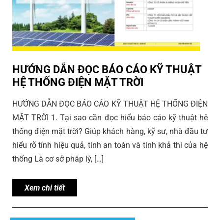
HƯỚNG DẪN ĐỌC BÁO CÁO KỸ THUẬT
HỆ THỐNG ĐIỆN MẶT TRỜI
HƯỚNG DẪN ĐỌC BÁO CÁO KỸ THUẬT HỆ THỐNG ĐIỆN
MẶT TRỜI 1. Tại sao cần đọc hiểu báo cáo kỹ thuật hệ
thống điện mặt trời? Giúp khách hàng, kỹ sư, nhà đầu tư
hiểu rõ tính hiệu quả, tính an toàn và tính khả thi của hệ
thống Là cơ sở pháp lý, […]
Xem chi tiết