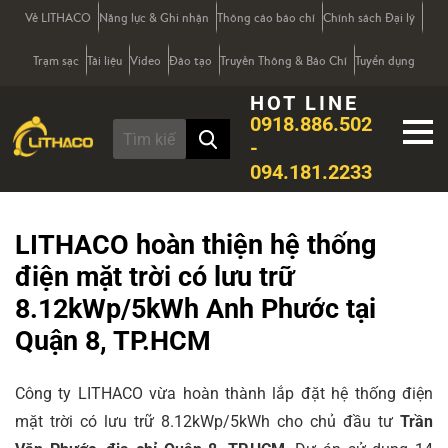
Về LITHACO
Năng lực & Ghi nhận
Thông cáo báo chí
Chính sách Đại lý
Trạm sạc
Tài liệu
Video
Đào tạo
Truyền Thông & Báo Chí
Tuyển dụng
HOT LINE
0918.886.502
-
094.181.2233
LITHACO hoàn thiện hệ thống
điện mặt trời có lưu trữ
8.12kWp/5kWh Anh Phước tại
Quận 8, TP.HCM
Công ty LITHACO vừa hoàn thành lắp đặt hệ thống điện
mặt trời có lưu trữ 8.12kWp/5kWh cho chủ đầu tư
Trần