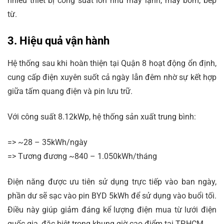
nhiều thiết bị công suất lớn như máy lạnh, máy bơm, bếp
từ.
3. Hiệu quả vận hành
Hệ thống sau khi hoàn thiện tại Quận 8 hoạt động ổn định,
cung cấp điện xuyên suốt cả ngày lẫn đêm nhờ sự kết hợp
giữa tấm quang điện và pin lưu trữ.
Với công suất 8.12kWp, hệ thống sản xuất trung bình:
=> ~28 – 35kWh/ngày
=> Tương đương ~840 – 1.050kWh/tháng
Điện năng được ưu tiên sử dụng trực tiếp vào ban ngày,
phần dư sẽ sạc vào pin BYD 5kWh để sử dụng vào buổi tối.
Điều này giúp giảm đáng kể lượng điện mua từ lưới điện
quốc gia, đặc biệt trong khung giờ cao điểm tại TP.HCM.