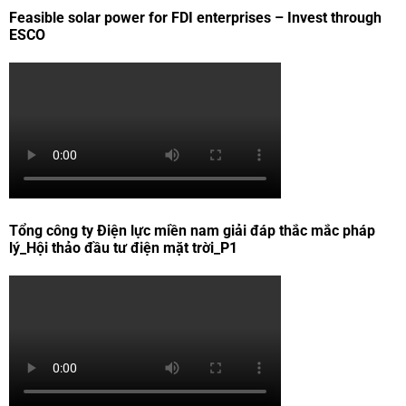
Feasible solar power for FDI enterprises – Invest through
ESCO
Tổng công ty Điện lực miền nam giải đáp thắc mắc pháp
lý_Hội thảo đầu tư điện mặt trời_P1