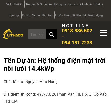
Về LITHACO
Năng lực & Ghi nhận
Thông cáo báo chí
Chính sách Đại lý
Trạm sạc
Tài liệu
Video
Đào tạo
Truyền Thông & Báo Chí
Tuyển dụng
HOT LINE
0918.886.502
-
094.181.2233
Tên Dự án:
Hệ thống điện mặt trời
nối lưới 14.4kWp
Chủ đầu tư: Nguyễn Hữu Hùng
Địa điểm thi công: 497/73/28 Phan Văn Trị, P.5, Q. Gò Vấp,
TP.HCM