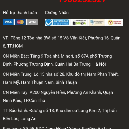
Hỗ trợ thanh toán
Chứng Nhận
VP: Tầng 12 Tòa nhà BW, số 15 Võ Văn Kiệt, Phường 16, Quận
8, TP.HCM
CN Miền Bắc: Tầng 9 Toà nhà Minori, số 67A phố Trương
Định, Phường Trương Định, Quận Hai Bà Trưng, Hà Nội
CN Miền Trung: Lô 15 nhà số 28, Khu đô thị Nam Phan Thiết,
Hàm Mỹ, Hàm Thuận Nam, Bình Thuận
CN Miền Tây: A200 Nguyễn Hiền, Phường An Khánh, Quận
Ninh Kiều, TP.Cần Thơ
TT Bảo hành: Đường số 13, Khu dân cư Long Kim 2, Thị trấn
Bến Lức, Long An
Kho hàng: Số 95, KDC Nam Hùng Vương, Phường An Lạc,