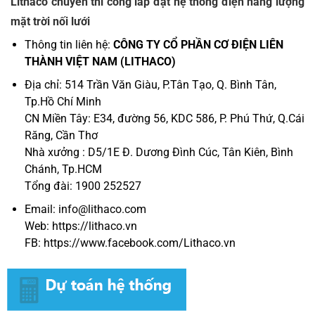
Lithaco chuyên thi công lắp đặt hệ thống điện năng lượng
mặt trời nối lưới
Thông tin liên hệ:
CÔNG TY CỔ PHẦN CƠ ĐIỆN LIÊN
THÀNH VIỆT NAM (LITHACO)
Địa chỉ: 514 Trần Văn Giàu, P.Tân Tạo, Q. Bình Tân,
Tp.Hồ Chí Minh
CN Miền Tây: E34, đường 56, KDC 586, P. Phú Thứ, Q.Cái
Răng, Cần Thơ
Nhà xưởng : D5/1E Đ. Dương Đình Cúc, Tân Kiên, Bình
Chánh, Tp.HCM
Tổng đài: 1900 252527
Email: info@lithaco.com
Web:
https://li
t
haco.vn
FB:
https://www.facebook.com/Lithaco.vn