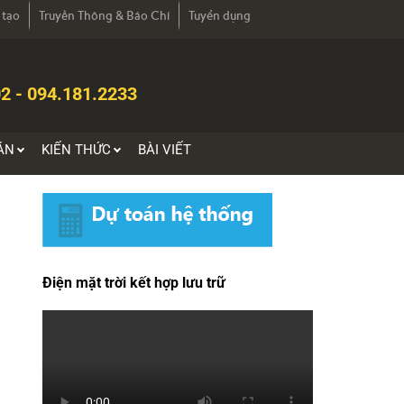
 tạo
Truyền Thông & Báo Chí
Tuyển dụng
2 - 094.181.2233
ÁN
KIẾN THỨC
BÀI VIẾT
Điện mặt trời kết hợp lưu trữ