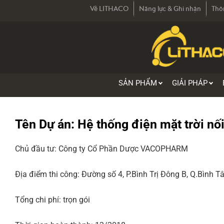
Về LITHACO
Năng lực & Ghi nhận
Thô
SẢN PHẨM
GIẢI PHÁP
Tên Dự án:
Hệ thống điện mặt trời nố
Chủ đầu tư: Công ty Cổ Phần Dược VACOPHARM
Địa điểm thi công: Đường số 4, P.Bình Trị Đông B, Q.Bình 
Tổng chi phí: trọn gói