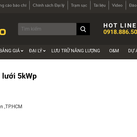
ng cáo báo chí
Chính sách Đại lý
Trạm sạc
Tài liệu
Video
Đào
HOT LINE
0918.886.50
BẢNG GIÁ
ĐẠI LÝ
LƯU TRỮ NĂNG LƯỢNG
O&M
DỰ 
i lưới 5kWp
Tân ,TP.HCM