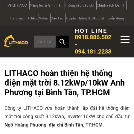
Về LITHACO
Năng lực & Ghi nhận
Thông cáo báo chí
Chính sách Đại lý
Trạm sạc
Tài liệu
Video
Đào tạo
Truyền Thông & Báo Chí
Tuyển dụng
HOT LINE
0918.886.502
-
094.181.2233
LITHACO hoàn thiện hệ thống
điện mặt trời 8.12kWp/10kW Anh
Phương tại Bình Tân, TP.HCM
Công ty LITHACO vừa hoàn thành lắp đặt hệ thống điện
mặt trời công suất 8.12kWp, inverter 10kW cho chủ đầu tư
Ngô Hoàng Phương, địa chỉ Bình Tân, TP.HCM
.