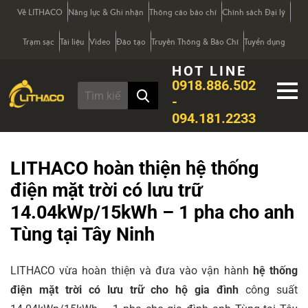
Về LITHACO
Năng lực & Ghi nhận
Thông cáo báo chí
Chính sách Đại lý
Trạm sạc
Tài liệu
Video
Đào tạo
Truyền Thông & Báo Chí
Tuyển dụng
HOT LINE
0918.886.502
-
094.181.2233
LITHACO hoàn thiện hệ thống
điện mặt trời có lưu trữ
14.04kWp/15kWh – 1 pha cho anh
Tùng tại Tây Ninh
LITHACO vừa hoàn thiện và đưa vào vận hành
hệ thống
điện mặt trời có lưu trữ cho hộ gia đình
công suất