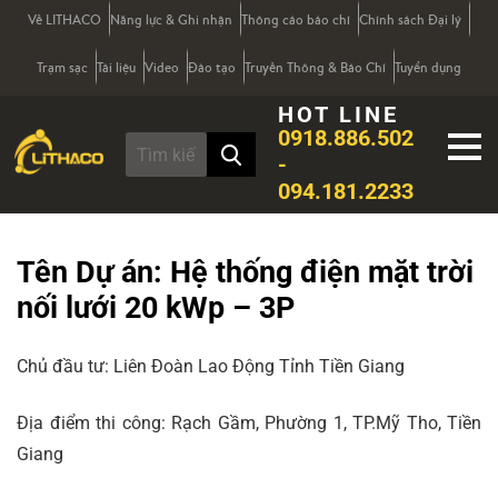
Về LITHACO
Năng lực & Ghi nhận
Thông cáo báo chí
Chính sách Đại lý
Trạm sạc
Tài liệu
Video
Đào tạo
Truyền Thông & Báo Chí
Tuyển dụng
HOT LINE
0918.886.502
-
094.181.2233
Tên Dự án:
Hệ thống điện mặt trời
nối lưới 20 kWp – 3P
Chủ đầu tư: Liên Đoàn Lao Động Tỉnh Tiền Giang
Địa điểm thi công: Rạch Gầm, Phường 1, TP.Mỹ Tho, Tiền
Giang