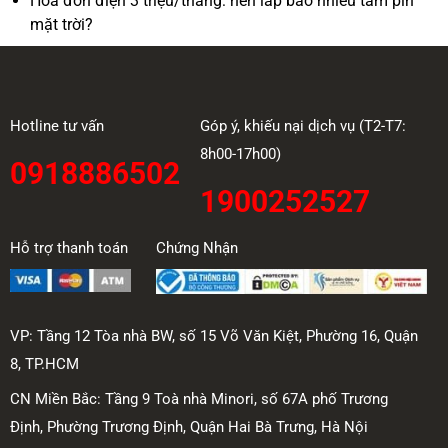
Hóa đơn điện 3 triệu/tháng: nên lắp bao nhiêu tấm pin
mặt trời?
Hotline tư vấn
Góp ý, khiếu nại dịch vụ (T2-T7:
8h00-17h00)
0918886502
1900252527
Hỗ trợ thanh toán
Chứng Nhận
VP: Tầng 12 Tòa nhà BW, số 15 Võ Văn Kiệt, Phường 16, Quận
8, TP.HCM
CN Miền Bắc: Tầng 9 Toà nhà Minori, số 67A phố Trương
Định, Phường Trương Định, Quận Hai Bà Trưng, Hà Nội