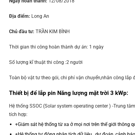
Ngày hoàn thành:
12/08/2018
Địa điểm:
Long An
Chủ đầu tư:
TRẦN KIM BÌNH
Thời gian thi công hoàn thành dự án: 1 ngày
Số lượng kĩ thuật thi công :2 người
Toàn bộ vật tư theo gói, chi phí vận chuyển,nhân công lắp 
Thiết bị để lắp pin Năng lượng mặt trời 3 kWp:
Hệ thống SSOC (Solar system operating center ) -Trung tâm
tích hợp:
+Giám sát hệ thống từ xa ở mọi nơi trên thế giới thông q
+Hệ thống tự động phân tích dữ liệu , dự đoán, cảnh bá