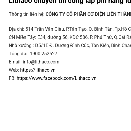
Lithaco chuyên thi công lắp pin n
ăng l
Thông tin liên hệ:
CÔNG TY CỔ PHẦN CƠ ĐIỆN LIÊN THÀN
Địa chỉ: 514 Trần Văn Giàu, P.Tân Tạo, Q. Bình Tân, Tp.Hồ 
CN Miền Tây: E34, đường 56, KDC 586, P. Phú Thứ, Q.Cái R
Nhà xưởng : D5/1E Đ. Dương Đình Cúc, Tân Kiên, Bình Ch
Tổng đài: 1900 252527
Email: info@lithaco.com
Web:
https://lithaco.vn
FB:
https://www.facebook.com/Lithaco.vn