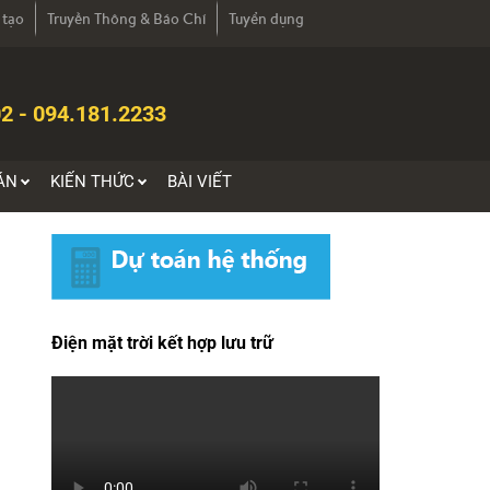
 tạo
Truyền Thông & Báo Chí
Tuyển dụng
2 - 094.181.2233
ÁN
KIẾN THỨC
BÀI VIẾT
Điện mặt trời kết hợp lưu trữ