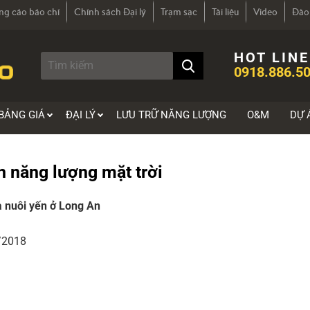
ng cáo báo chí
Chính sách Đại lý
Trạm sạc
Tài liệu
Video
Đào
HOT LINE
0918.886.50
BẢNG GIÁ
ĐẠI LÝ
LƯU TRỮ NĂNG LƯỢNG
O&M
DỰ 
in năng lượng mặt trời
 nuôi yến ở Long An
/2018