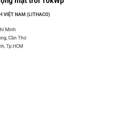
ượng mặt trời 10kWp
H VIỆT NAM (LITHACO)
Chí Minh
ăng, Cần Thơ
ánh, Tp.HCM