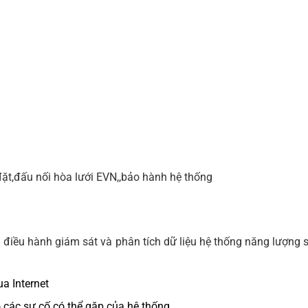
đặt,đấu nối hòa lưới EVN,,bảo hành hệ thống
 điều hành giám sát và phân tích dữ liệu hệ thống năng lượng 
ua Internet
o các sự cố có thể gặp của hệ thống