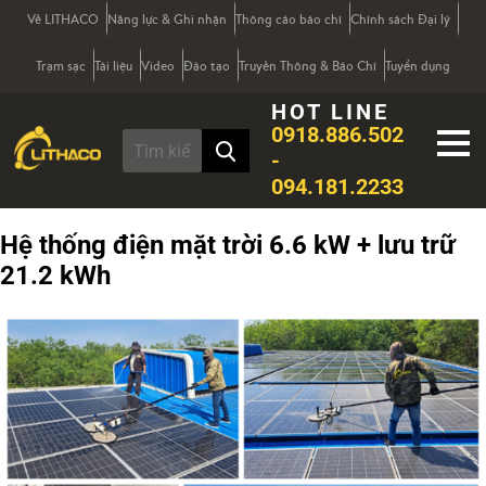
Về LITHACO
Năng lực & Ghi nhận
Thông cáo báo chí
Chính sách Đại lý
Trạm sạc
Tài liệu
Video
Đào tạo
Truyền Thông & Báo Chí
Tuyển dụng
HOT LINE
0918.886.502
-
094.181.2233
Hệ thống điện mặt trời 6.6 kW + lưu trữ
21.2 kWh