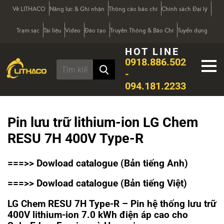
Về LITHACO
Năng lực & Ghi nhận
Thông cáo báo chí
Chính sách Đại lý
Trạm sạc
Tài liệu
Video
Đào tạo
Truyền Thông & Báo Chí
Tuyển dụng
HOT LINE
0918.886.502
-
094.181.2233
Pin lưu trữ lithium-ion LG Chem
RESU 7H 400V Type-R
===>> Dowload catalogue
(Bản tiếng Anh)
===>>
Dowload catalogue
(Bản tiếng Việt)
LG Chem RESU 7H Type-R – Pin hệ thống lưu trữ
400V lithium-ion 7.0 kWh điện áp cao cho