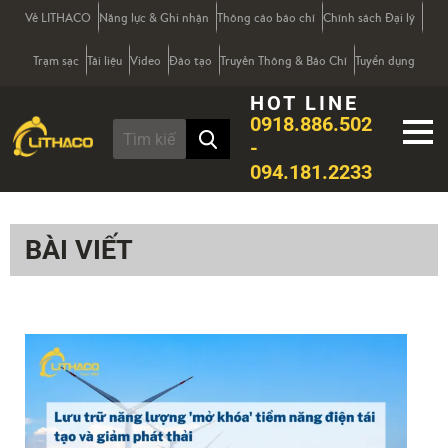
Về LITHACO
Năng lực & Ghi nhận
Thông cáo báo chí
Chính sách Đại lý
Trạm sạc
Tài liệu
Video
Đào tạo
Truyền Thông & Báo Chí
Tuyển dụng
HOT LINE
0918.886.502
-
094.181.2233
BÀI VIẾT