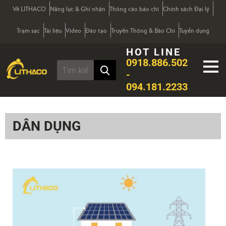
Về LITHACO
Năng lực & Ghi nhận
Thông cáo báo chí
Chính sách Đại lý
Trạm sạc
Tài liệu
Video
Đào tạo
Truyền Thông & Báo Chí
Tuyển dụng
HOT LINE
0918.886.502
-
094.181.2233
DÂN DỤNG