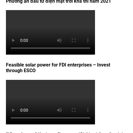
Phương án đầu tư điện mặt trời khả thi năm 2021
Feasible solar power for FDI enterprises – Invest
through ESCO