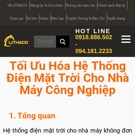
Về LITHACO
Năng lực & Ghi nhận
Thông cáo báo chí
Chính sách Đại lý
Trạm sạc
Tài liệu
Video
Đào tạo
Truyền Thông & Báo Chí
Tuyển dụng
HOT LINE
0918.886.502
-
094.181.2233
Tối Ưu Hóa Hệ Thống
Điện Mặt Trời Cho Nhà
Máy Công Nghiệp​
1. Tổng quan
Hệ thống điện mặt trời cho nhà máy không đơn