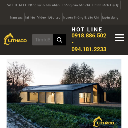
Về LITHACO
Năng lực & Ghi nhận
Thông cáo báo chí
Chính sách Đại lý
Trạm sạc
Tài liệu
Video
Đào tạo
Truyền Thông & Báo Chí
Tuyển dụng
HOT LINE
0918.886.502
-
094.181.2233