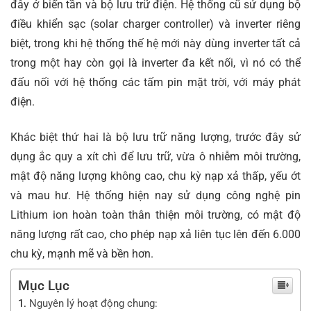
đây ở biến tần và bộ lưu trữ điện. Hệ thống cũ sử dụng bộ
điều khiển sạc (solar charger controller) và inverter riêng
biệt, trong khi hệ thống thế hệ mới này dùng inverter tất cả
trong một hay còn gọi là inverter đa kết nối, vì nó có thể
đấu nối với hệ thống các tấm pin mặt trời, với máy phát
điện.
Khác biệt thứ hai là bộ lưu trữ năng lượng, trước đây sử
dụng ắc quy a xít chì để lưu trữ, vừa ô nhiễm môi trường,
mật độ năng lượng không cao, chu kỳ nạp xả thấp, yếu ớt
và mau hư. Hệ thống hiện nay sử dụng công nghệ pin
Lithium ion hoàn toàn thân thiện môi trường, có mật độ
năng lượng rất cao, cho phép nạp xả liên tục lên đến 6.000
chu kỳ, mạnh mẽ và bền hơn.
Mục Lục
Nguyên lý hoạt động chung: