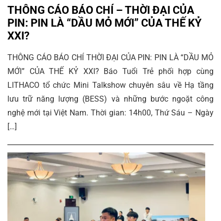
THÔNG CÁO BÁO CHÍ – THỜI ĐẠI CỦA
PIN: PIN LÀ “DẦU MỎ MỚI” CỦA THẾ KỶ
XXI?
THÔNG CÁO BÁO CHÍ THỜI ĐẠI CỦA PIN: PIN LÀ “DẦU MỎ
MỚI” CỦA THẾ KỶ XXI? Báo Tuổi Trẻ phối hợp cùng
LITHACO tổ chức Mini Talkshow chuyên sâu về Hạ tầng
lưu trữ năng lượng (BESS) và những bước ngoặt công
nghệ mới tại Việt Nam. Thời gian: 14h00, Thứ Sáu – Ngày
[…]