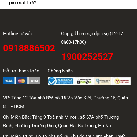
pin mặt trời?
Hotline tư vấn
Góp ý, khiếu nại dịch vụ (T2-T7:
8h00-17h00)
0918886502
1900252527
Hỗ trợ thanh toán
Chứng Nhận
VP: Tầng 12 Tòa nhà BW, số 15 Võ Văn Kiệt, Phường 16, Quận
8, TP.HCM
CN Miền Bắc: Tầng 9 Toà nhà Minori, số 67A phố Trương
Định, Phường Trương Định, Quận Hai Bà Trưng, Hà Nội
CN Miền Trung: Lô 15 nhà số 28, Khu đô thị Nam Phan Thiết,