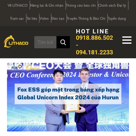
Về LITHACO
Năng lực & Ghi nhận
Thông cáo báo chí
Chính sách Đại lý
Trạm sạc
Tài liệu
Video
Đào tạo
Truyền Thông & Báo Chí
Tuyển dụng
HOT LINE
0918.886.502
-
094.181.2233