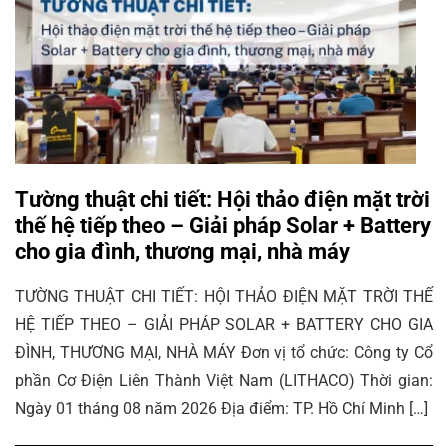
Tường thuật chi tiết: Hội thảo điện mặt trời
thế hệ tiếp theo – Giải pháp Solar + Battery
cho gia đình, thương mại, nhà máy
TƯỜNG THUẬT CHI TIẾT: HỘI THẢO ĐIỆN MẶT TRỜI THẾ
HỆ TIẾP THEO – GIẢI PHÁP SOLAR + BATTERY CHO GIA
ĐÌNH, THƯƠNG MẠI, NHÀ MÁY Đơn vị tổ chức: Công ty Cổ
phần Cơ Điện Liên Thành Việt Nam (LITHACO) Thời gian:
Ngày 01 tháng 08 năm 2026 Địa điểm: TP. Hồ Chí Minh […]