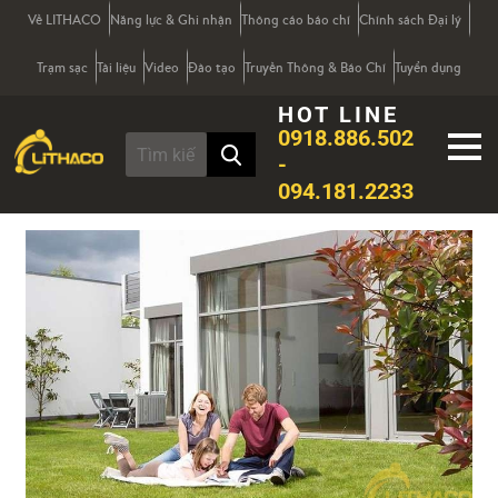
Về LITHACO
Năng lực & Ghi nhận
Thông cáo báo chí
Chính sách Đại lý
Trạm sạc
Tài liệu
Video
Đào tạo
Truyền Thông & Báo Chí
Tuyển dụng
HOT LINE
0918.886.502
-
094.181.2233