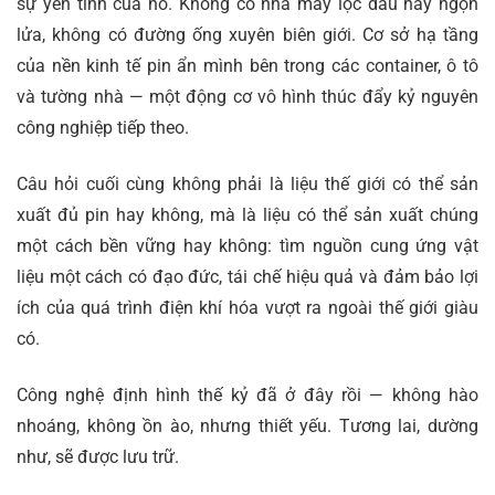
sự yên tĩnh của nó. Không có nhà máy lọc dầu hay ngọn
lửa, không có đường ống xuyên biên giới. Cơ sở hạ tầng
của nền kinh tế pin ẩn mình bên trong các container, ô tô
và tường nhà — một động cơ vô hình thúc đẩy kỷ nguyên
công nghiệp tiếp theo.
Câu hỏi cuối cùng không phải là liệu thế giới có thể sản
xuất đủ pin hay không, mà là liệu có thể sản xuất chúng
một cách bền vững hay không: tìm nguồn cung ứng vật
liệu một cách có đạo đức, tái chế hiệu quả và đảm bảo lợi
ích của quá trình điện khí hóa vượt ra ngoài thế giới giàu
có.
Công nghệ định hình thế kỷ đã ở đây rồi — không hào
nhoáng, không ồn ào, nhưng thiết yếu. Tương lai, dường
như, sẽ được lưu trữ.