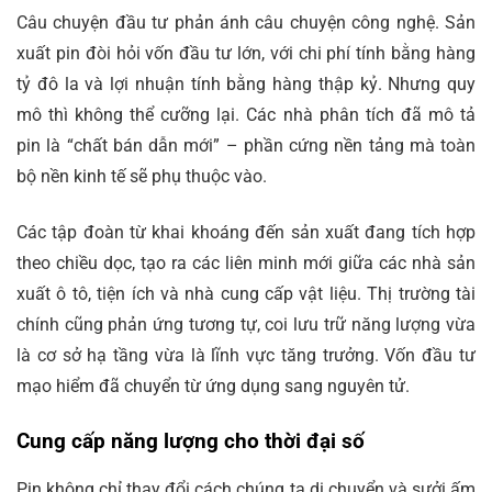
Câu chuyện đầu tư phản ánh câu chuyện công nghệ. Sản
xuất pin đòi hỏi vốn đầu tư lớn, với chi phí tính bằng hàng
tỷ đô la và lợi nhuận tính bằng hàng thập kỷ. Nhưng quy
mô thì không thể cưỡng lại. Các nhà phân tích đã mô tả
pin là “chất bán dẫn mới” – phần cứng nền tảng mà toàn
bộ nền kinh tế sẽ phụ thuộc vào.
Các tập đoàn từ khai khoáng đến sản xuất đang tích hợp
theo chiều dọc, tạo ra các liên minh mới giữa các nhà sản
xuất ô tô, tiện ích và nhà cung cấp vật liệu. Thị trường tài
chính cũng phản ứng tương tự, coi lưu trữ năng lượng vừa
là cơ sở hạ tầng vừa là lĩnh vực tăng trưởng. Vốn đầu tư
mạo hiểm đã chuyển từ ứng dụng sang nguyên tử.
Cung cấp năng lượng cho thời đại số
Pin không chỉ thay đổi cách chúng ta di chuyển và sưởi ấm