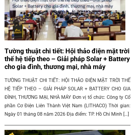
Tường thuật chi tiết: Hội thảo điện mặt trời
thế hệ tiếp theo – Giải pháp Solar + Battery
cho gia đình, thương mại, nhà máy
TƯỜNG THUẬT CHI TIẾT: HỘI THẢO ĐIỆN MẶT TRỜI THẾ
HỆ TIẾP THEO – GIẢI PHÁP SOLAR + BATTERY CHO GIA
ĐÌNH, THƯƠNG MẠI, NHÀ MÁY Đơn vị tổ chức: Công ty Cổ
phần Cơ Điện Liên Thành Việt Nam (LITHACO) Thời gian:
Ngày 01 tháng 08 năm 2026 Địa điểm: TP. Hồ Chí Minh […]