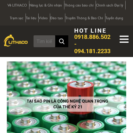
Về LITHACO
Năng lực & Ghi nhận
Thông cáo báo chí
Chính sách Đại lý
Trạm sạc
Tài liệu
Video
Đào tạo
Truyền Thông & Báo Chí
Tuyển dụng
HOT LINE
0918.886.502
-
094.181.2233