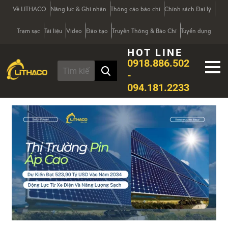
Về LITHACO
Năng lực & Ghi nhận
Thông cáo báo chí
Chính sách Đại lý
Trạm sạc
Tài liệu
Video
Đào tạo
Truyền Thông & Báo Chí
Tuyển dụng
HOT LINE
0918.886.502
-
094.181.2233