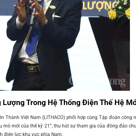
g Lượng Trong Hệ Thống Điện Thế Hệ Mớ
iên Thành Việt Nam (LITHACO) phối hợp cùng Tập đoàn công 
ầu mỏ mới của thế kỷ 21”, thu hút sự tham gia của đông đảo ch
nh điện lực khu vực phía Nam.