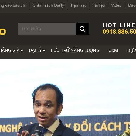
ng cáo báo chí
Chính sách Đại lý
Trạm sạc
Tài liệu
Video
Đào
HOT LINE
0918.886.50
BẢNG GIÁ
ĐẠI LÝ
LƯU TRỮ NĂNG LƯỢNG
O&M
DỰ 