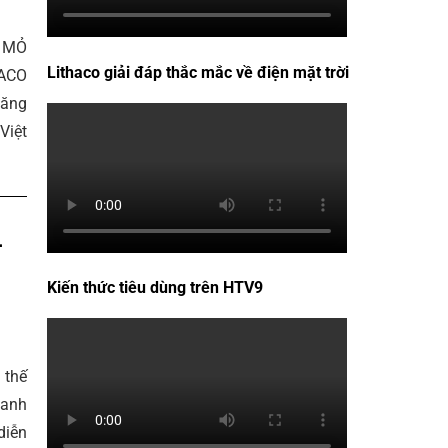
 MỎ
Lithaco giải đáp thắc mắc về điện mặt trời
HACO
năng
Việt
–
Kiến thức tiêu dùng trên HTV9
 thế
oanh
diễn