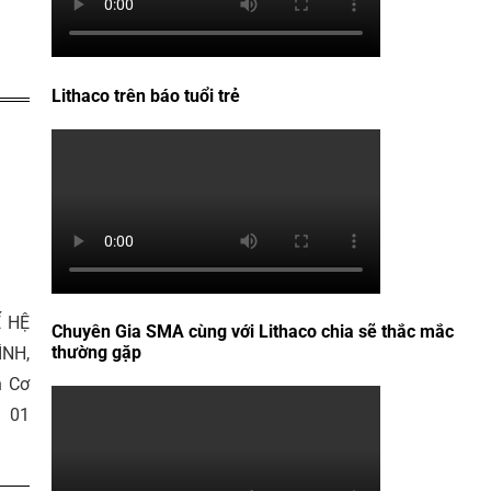
Lithaco trên báo tuổi trẻ
+
Ế HỆ
Chuyên Gia SMA cùng với Lithaco chia sẽ thắc mắc
thường gặp
ÌNH,
n Cơ
y 01