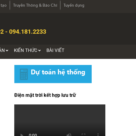
 tạo
Truyền Thông & Báo Chí
Tuyển dụng
2 - 094.181.2233
ÁN
KIẾN THỨC
BÀI VIẾT
Điện mặt trời kết hợp lưu trữ