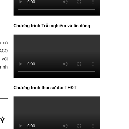
ẻ
a
Chương trình Trãi nghiệm và tin dùng
n có
HACO
 với
rình
Chương trình thời sự đài THĐT
KỶ