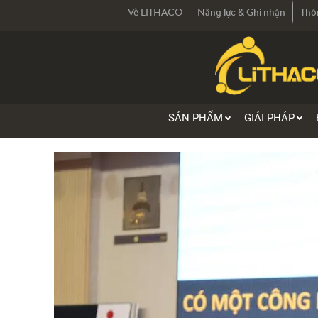
Về LITHACO
Năng lực & Ghi nhận
Thô
SẢN PHẨM
GIẢI PHÁP