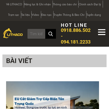
Về LITHACO
Năng lực & Ghi nhận
Thông cáo báo chí
Chính sách Đại lý
Trạm sạc
Tài liệu
Video
Đào tạo
Truyền Thông & Báo Chí
Tuyển dụng
HOT LINE
0918.886.502
-
094.181.2233
BÀI VIẾT