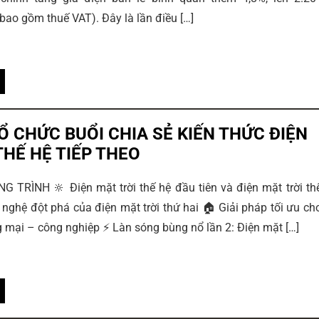
ao gồm thuế VAT). Đây là lần điều […]
Ổ CHỨC BUỔI CHIA SẺ KIẾN THỨC ĐIỆN
THẾ HỆ TIẾP THEO
TRÌNH 🔆 Điện mặt trời thế hệ đầu tiên và điện mặt trời th
 nghệ đột phá của điện mặt trời thứ hai 🏠 Giải pháp tối ưu ch
 mại – công nghiệp ⚡ Làn sóng bùng nổ lần 2: Điện mặt […]