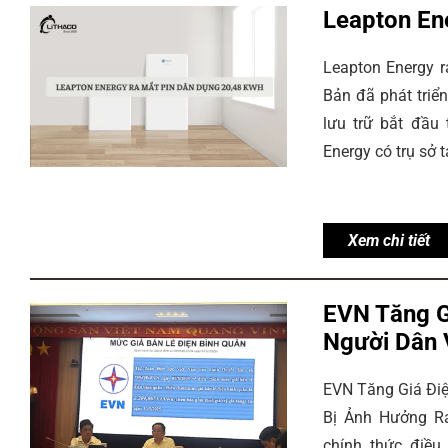
Leapton En
Leapton Energy 
Bản đã phát triể
lưu trữ bắt đầu 
Energy có trụ sở 
Xem chi tiết
EVN Tăng G
Người Dân 
EVN Tăng Giá Đi
Bị Ảnh Hưởng Ra
chính thức điều