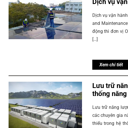
Dịch vụ vận
Dịch vụ vận hành 
and Maintenance 
động thì đơn vị O
[…]
Xem chi tiết
Lưu trữ năn
thống năng 
Lưu trữ năng lượ
các chuyên gia nă
thiếu trong hệ t