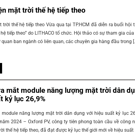
ện mặt trời thế hệ tiếp theo
 trời thế hệ tiếp theo Vừa qua tại TP.HCM đã diễn ra buổi hội 
ế hệ tiếp theo” do LITHACO tổ chức. Hội thảo có sự tham gia của
ơ quan ban ngành có liên quan, các chuyên gia hàng đầu trong [
ra mắt module năng lượng mặt trời dân d
ất kỷ lục 26,9%
 module năng lượng mặt trời dân dụng với hiệu suất kỷ lục 2
năm 2024 – Oxford PV, công ty tiên phong toàn cầu về công 
ời thế hệ tiếp theo, đã đạt được kỷ lục thế giới mới về hiệu suất