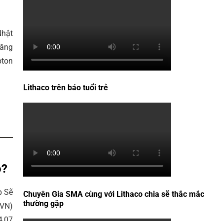
Nhật
năng
pton
Lithaco trên báo tuổi trẻ
o?
p Sẽ
Chuyên Gia SMA cùng với Lithaco chia sẽ thắc mắc
thường gặp
EVN)
4,07