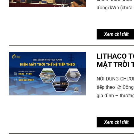
đồng/kWh (chưa b
Xem chi tiết
LITHACO T
MẶT TRỜI 
NỘI DUNG CHƯƠNG 
tiếp theo 🚀 Công
gia đình – thương
Xem chi tiết