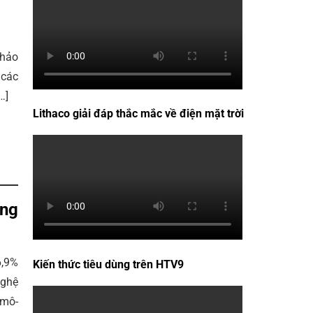
thảo
 các
…]
Lithaco giải đáp thắc mắc về điện mặt trời
ụng
6,9%
Kiến thức tiêu dùng trên HTV9
nghệ
 mô-