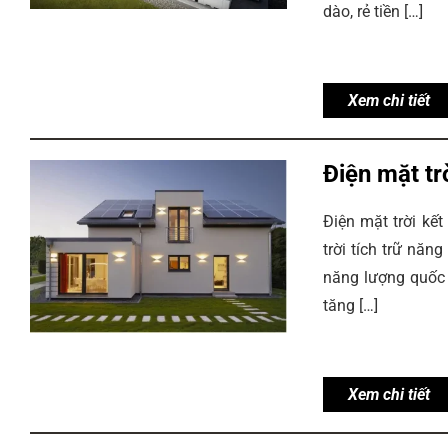
dào, rẻ tiền […]
Xem chi tiết
Điện mặt tr
Điện mặt trời kết
trời tích trữ nă
năng lượng quốc 
tăng […]
Xem chi tiết