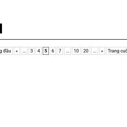
ng đầu
«
...
3
4
5
6
7
...
10
20
...
»
Trang cuố