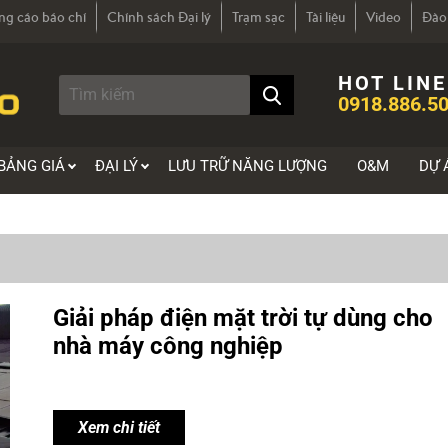
ng cáo báo chí
Chính sách Đại lý
Trạm sạc
Tài liệu
Video
Đào
HOT LINE
0918.886.50
BẢNG GIÁ
ĐẠI LÝ
LƯU TRỮ NĂNG LƯỢNG
O&M
DỰ 
Giải pháp điện mặt trời tự dùng cho
nhà máy công nghiệp
Xem chi tiết