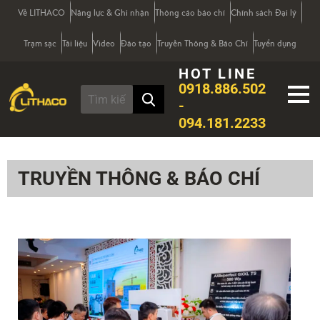
Về LITHACO
Năng lực & Ghi nhận
Thông cáo báo chí
Chính sách Đại lý
Trạm sạc
Tài liệu
Video
Đào tạo
Truyền Thông & Báo Chí
Tuyển dụng
HOT LINE
0918.886.502
-
094.181.2233
TRUYỀN THÔNG & BÁO CHÍ