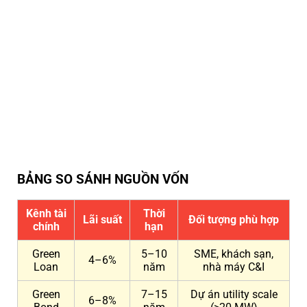
BẢNG SO SÁNH NGUỒN VỐN
Kênh tài
Thời
Lãi suất
Đối tượng phù hợp
chính
hạn
Green
5–10
SME, khách sạn,
4–6%
Loan
năm
nhà máy C&I
Green
7–15
Dự án utility scale
6–8%