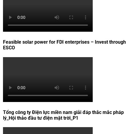
Feasible solar power for FDI enterprises – Invest through
ESCO
Tổng công ty Điện lực miền nam giải đáp thắc mắc pháp
lý_Hội thảo đầu tư điện mặt trời_P1