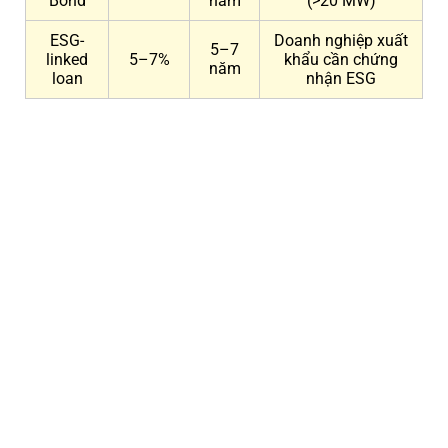
Bond
năm
(>20 MW)
ESG-
Doanh nghiệp xuất
5–7
linked
5–7%
khẩu cần chứng
năm
loan
nhận ESG