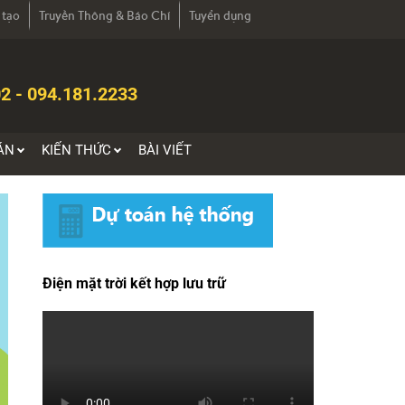
 tạo
Truyền Thông & Báo Chí
Tuyển dụng
2 - 094.181.2233
ÁN
KIẾN THỨC
BÀI VIẾT
Điện mặt trời kết hợp lưu trữ