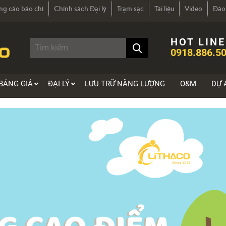
ng cáo báo chí
Chính sách Đại lý
Trạm sạc
Tài liệu
Video
Đào
HOT LINE
0918.886.50
BẢNG GIÁ
ĐẠI LÝ
LƯU TRỮ NĂNG LƯỢNG
O&M
DỰ 