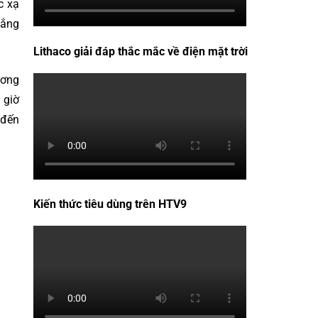
c xạ
nắng
Lithaco giải đáp thắc mắc về điện mặt trời
ương
 giờ
 đến
Kiến thức tiêu dùng trên HTV9