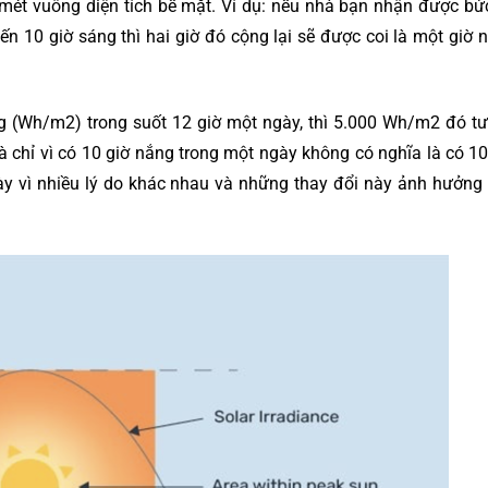
 mét vuông diện tích bề mặt. Ví dụ: nếu nhà bạn nhận được bứ
n 10 giờ sáng thì hai giờ đó cộng lại sẽ được coi là một giờ 
ng (Wh/m2) trong suốt 12 giờ một ngày, thì 5.000 Wh/m2 đó t
 chỉ vì có 10 giờ nắng trong một ngày không có nghĩa là có 10
ày vì nhiều lý do khác nhau và những thay đổi này ảnh hưởng