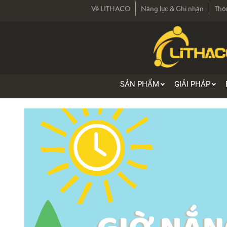
Về LITHACO
Năng lực & Ghi nhận
Thô
SẢN PHẨM
GIẢI PHÁP