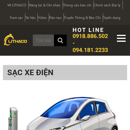
Về LITHACO
Năng lực & Ghi nhận
Thông cáo báo chí
Chính sách Đại lý
Trạm sạc
Tài liệu
Video
Đào tạo
Truyền Thông & Báo Chí
Tuyển dụng
HOT LINE
0918.886.502
-
094.181.2233
SẠC XE ĐIỆN